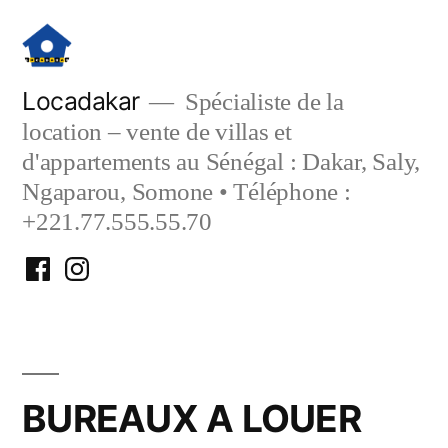
Aller
au
contenu
Locadakar
Spécialiste de la
location – vente de villas et
d'appartements au Sénégal : Dakar, Saly,
Ngaparou, Somone • Téléphone :
+221.77.555.55.70
Facebook
Instagram
Locadakar
Locadakar
BUREAUX A LOUER