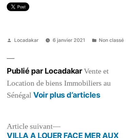
Publié
Publié
Locadakar
6 janvier 2021
Non classé
par
dans
Publié par Locadakar
Vente et
Location de biens Immobiliers au
Voir plus d’articles
Sénégal
Article
Article suivant
suivant :
VILLA A LOUER FACE MER AUX