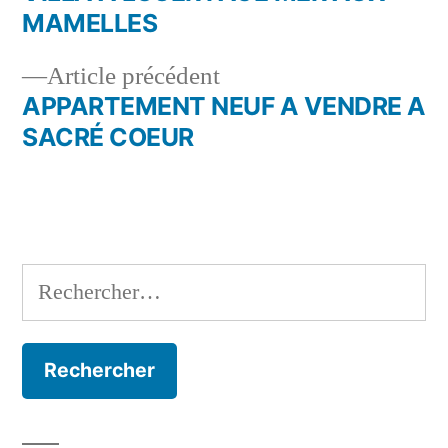
Navigation
MAMELLES
de
Article
Article précédent
l’article
précédent :
APPARTEMENT NEUF A VENDRE A
SACRÉ COEUR
Rechercher :