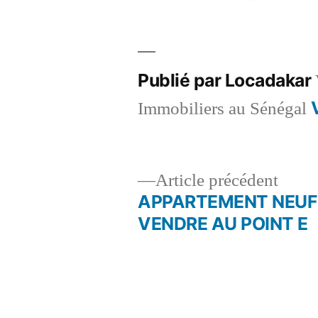
par
Publié par Locadakar
Immobiliers au Sénégal
Artic
Article précédent
précé
APPARTEMENT NEUF
Navigation
VENDRE AU POINT E
de
l’article