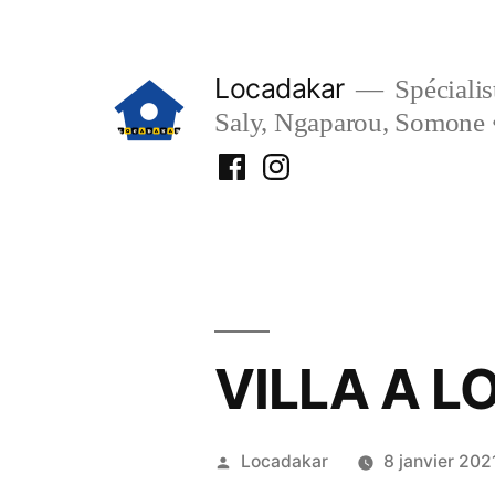
Aller
au
Locadakar
Spécialist
contenu
Saly, Ngaparou, Somone 
Facebook
Instagram
Locadakar
Locadakar
VILLA A L
Publié
Locadakar
8 janvier 202
par