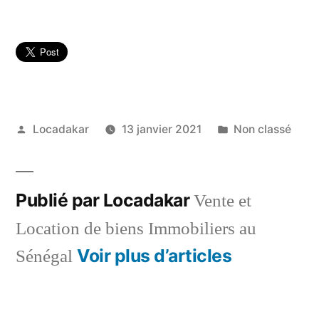
Publié
Publié
Locadakar
13 janvier 2021
Non classé
par
dans
Publié par Locadakar
Vente et
Location de biens Immobiliers au
Voir plus d’articles
Sénégal