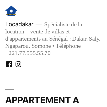
Aller
au
contenu
Locadakar
Spécialiste de la
location – vente de villas et
d'appartements au Sénégal : Dakar, Saly,
Ngaparou, Somone • Téléphone :
+221.77.555.55.70
Facebook
Instagram
Locadakar
Locadakar
APPARTEMENT A