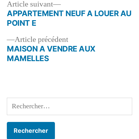
Article
Article suivant
suivant :
APPARTEMENT NEUF A LOUER AU
Navigation
POINT E
de
Article
Article précédent
l’article
précédent :
MAISON A VENDRE AUX
MAMELLES
Rechercher :