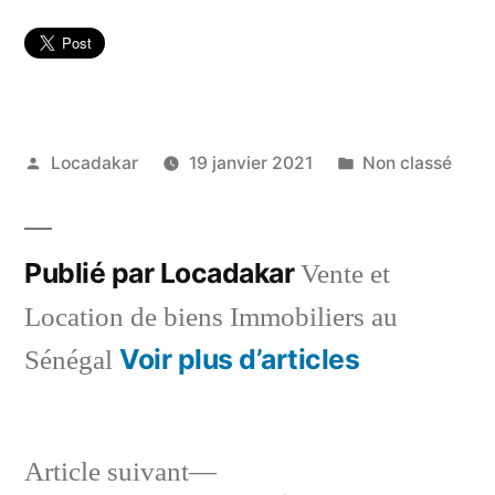
Publié
Publié
Locadakar
19 janvier 2021
Non classé
par
dans
Publié par Locadakar
Vente et
Location de biens Immobiliers au
Voir plus d’articles
Sénégal
Article
Article suivant