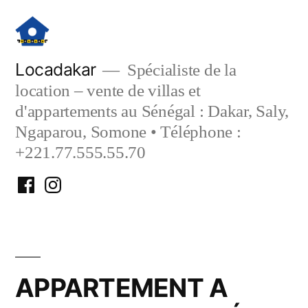
Aller
au
contenu
Locadakar
Spécialiste de la
location – vente de villas et
d'appartements au Sénégal : Dakar, Saly,
Ngaparou, Somone • Téléphone :
+221.77.555.55.70
Facebook
Instagram
Locadakar
Locadakar
APPARTEMENT A