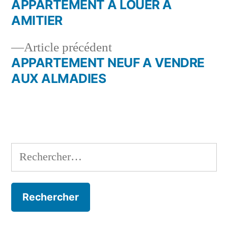
suivant :
APPARTEMENT A LOUER A
Navigation
AMITIER
de
Article
Article précédent
l’article
précédent :
APPARTEMENT NEUF A VENDRE
AUX ALMADIES
Rechercher :