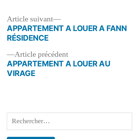
Article
Article suivant
suivant :
APPARTEMENT A LOUER A FANN
Navigation
RÉSIDENCE
de
Article
Article précédent
l’article
précédent :
APPARTEMENT A LOUER AU
VIRAGE
Rechercher :