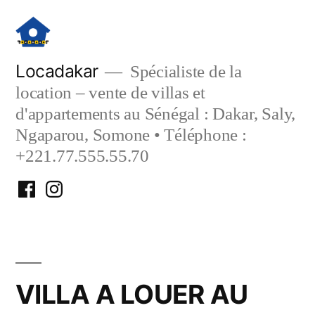
Aller
au
contenu
Locadakar
Spécialiste de la
location – vente de villas et
d'appartements au Sénégal : Dakar, Saly,
Ngaparou, Somone • Téléphone :
+221.77.555.55.70
Facebook
Instagram
Locadakar
Locadakar
VILLA A LOUER AU