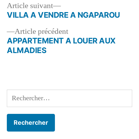
Article
Article suivant
suivant :
VILLA A VENDRE A NGAPAROU
Navigation
Article
Article précédent
de
précédent :
APPARTEMENT A LOUER AUX
l’article
ALMADIES
Rechercher :