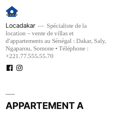
Aller
au
contenu
Locadakar
Spécialiste de la
location – vente de villas et
d'appartements au Sénégal : Dakar, Saly,
Ngaparou, Somone • Téléphone :
+221.77.555.55.70
Facebook
Instagram
Locadakar
Locadakar
APPARTEMENT A