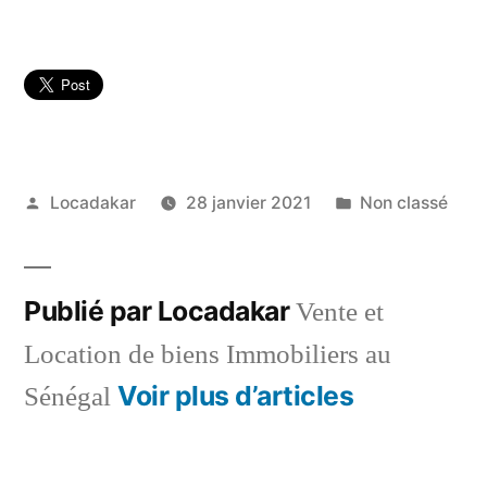
Publié
Publié
Locadakar
28 janvier 2021
Non classé
par
dans
Publié par Locadakar
Vente et
Location de biens Immobiliers au
Voir plus d’articles
Sénégal