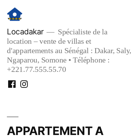
Aller
au
contenu
Locadakar
Spécialiste de la
location – vente de villas et
d'appartements au Sénégal : Dakar, Saly,
Ngaparou, Somone • Téléphone :
+221.77.555.55.70
Facebook
Instagram
Locadakar
Locadakar
APPARTEMENT A