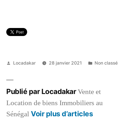
Publié
Publié
Locadakar
28 janvier 2021
Non classé
par
dans
Publié par Locadakar
Vente et
Location de biens Immobiliers au
Voir plus d’articles
Sénégal