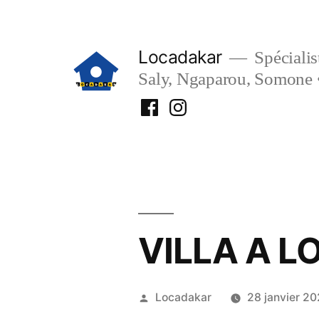
Aller
au
Locadakar
Spécialist
contenu
Saly, Ngaparou, Somone 
Facebook
Instagram
Locadakar
Locadakar
VILLA A L
Publié
Locadakar
28 janvier 20
par