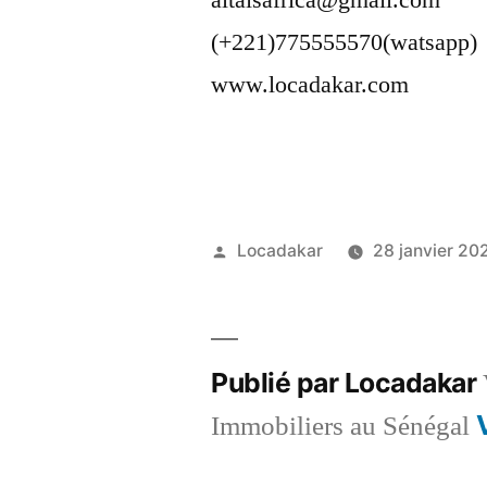
altaisafrica@gmail.com
(+221)775555570(watsapp)
www.locadakar.com
Publié
Locadakar
28 janvier 20
par
Publié par Locadakar
Immobiliers au Sénégal