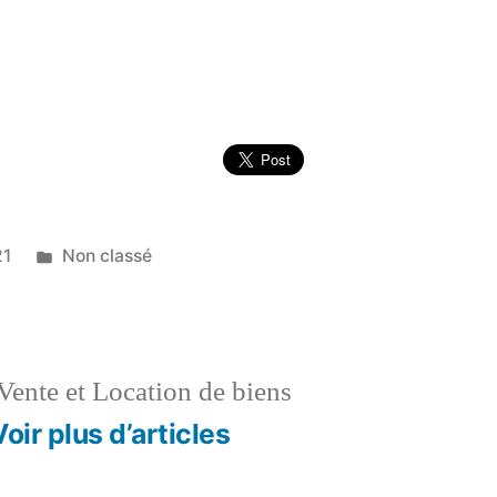
Publié
21
Non classé
dans
Vente et Location de biens
Voir plus d’articles