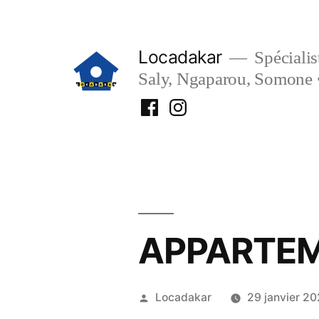
Aller
au
Locadakar
Spécialist
contenu
Saly, Ngaparou, Somone 
Facebook
Instagram
Locadakar
Locadakar
APPARTEM
Publié
Locadakar
29 janvier 20
par