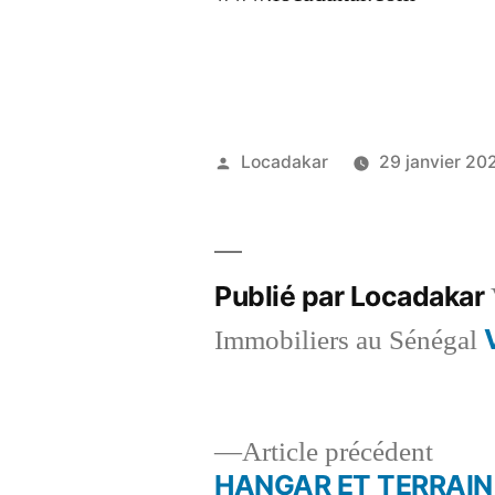
Publié
Locadakar
29 janvier 20
par
Publié par Locadakar
Immobiliers au Sénégal
Artic
Article précédent
précé
HANGAR ET TERRAIN