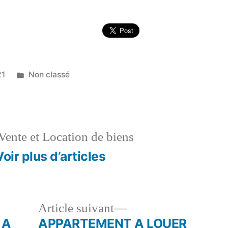
Publié
21
Non classé
dans
Vente et Location de biens
Voir plus d’articles
le
Article
Article suivant
dent :
suivant :
 A
APPARTEMENT A LOUER