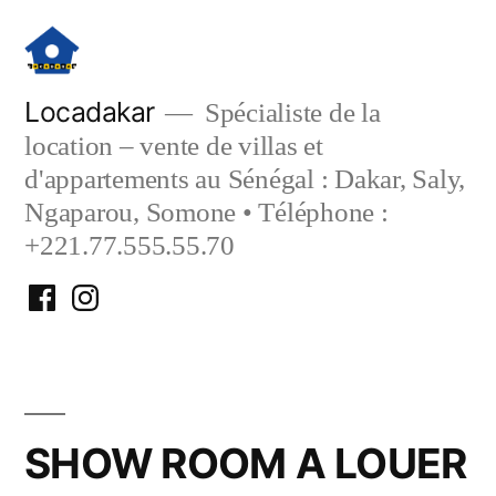
Aller
au
contenu
Locadakar
Spécialiste de la
location – vente de villas et
d'appartements au Sénégal : Dakar, Saly,
Ngaparou, Somone • Téléphone :
+221.77.555.55.70
Facebook
Instagram
Locadakar
Locadakar
SHOW ROOM A LOUER