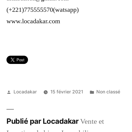
(+221)775555570(watsapp)
www.locadakar.com
Publié
Publié
Locadakar
15 février 2021
Non classé
par
dans
Publié par Locadakar
Vente et