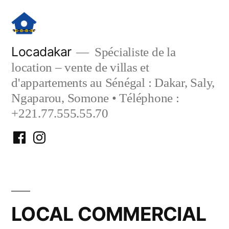
Aller
au
contenu
Locadakar
Spécialiste de la
location – vente de villas et
d'appartements au Sénégal : Dakar, Saly,
Ngaparou, Somone • Téléphone :
+221.77.555.55.70
Facebook
Instagram
Locadakar
Locadakar
LOCAL COMMERCIAL