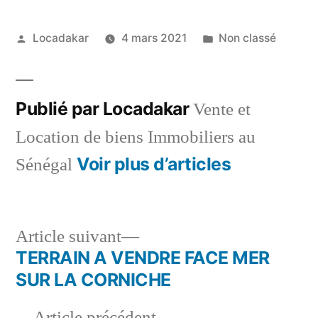
Publié
Publié
Locadakar
4 mars 2021
Non classé
par
dans
Publié par Locadakar
Vente et
Location de biens Immobiliers au
Voir plus d’articles
Sénégal
Article
Article suivant
suivant :
TERRAIN A VENDRE FACE MER
Navigation
SUR LA CORNICHE
de
Article
Article précédent