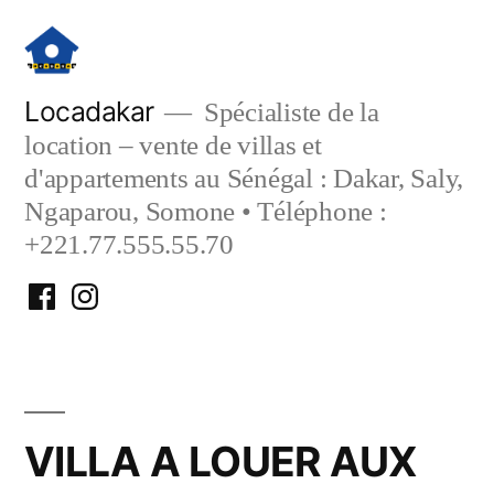
Aller
au
contenu
Locadakar
Spécialiste de la
location – vente de villas et
d'appartements au Sénégal : Dakar, Saly,
Ngaparou, Somone • Téléphone :
+221.77.555.55.70
Facebook
Instagram
Locadakar
Locadakar
VILLA A LOUER AUX