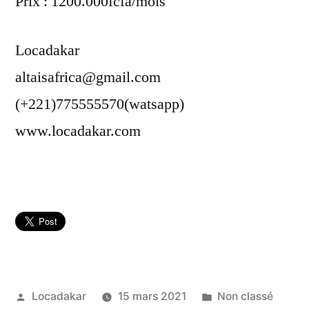
Prix : 1200.000fcfa/mois
Locadakar
altaisafrica@gmail.com
(+221)775555570(watsapp)
www.locadakar.com
Publié
Publié
Locadakar
15 mars 2021
Non classé