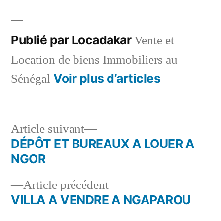
par
dans
Publié par Locadakar
Vente et
Location de biens Immobiliers au
Voir plus d’articles
Sénégal
Article
Article suivant
suivant :
DÉPÔT ET BUREAUX A LOUER A
Navigation
NGOR
de
Article
Article précédent
l’article
précédent :
VILLA A VENDRE A NGAPAROU