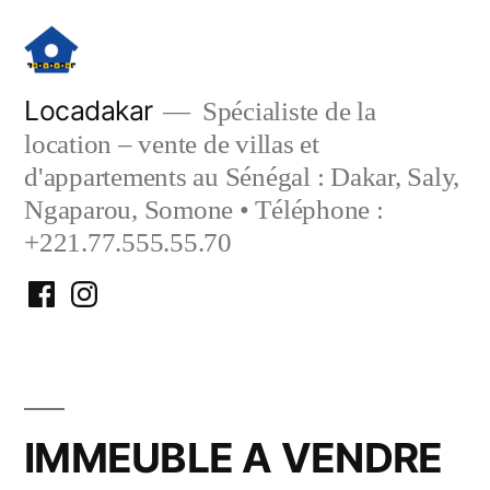
Aller
au
contenu
Locadakar
Spécialiste de la
location – vente de villas et
d'appartements au Sénégal : Dakar, Saly,
Ngaparou, Somone • Téléphone :
+221.77.555.55.70
Facebook
Instagram
Locadakar
Locadakar
IMMEUBLE A VENDRE