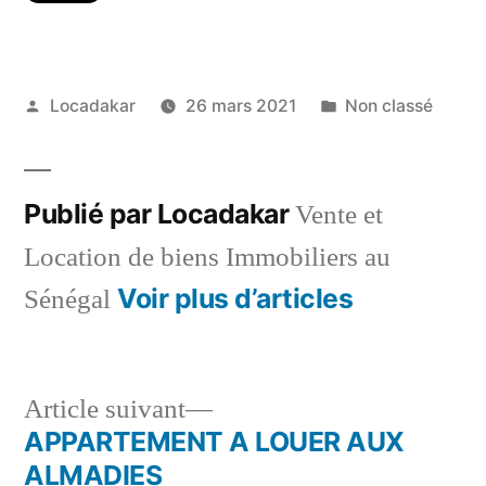
Publié
Publié
Locadakar
26 mars 2021
Non classé
par
dans
Publié par Locadakar
Vente et
Location de biens Immobiliers au
Voir plus d’articles
Sénégal
Article
Article suivant
suivant :
APPARTEMENT A LOUER AUX
Navigation
ALMADIES