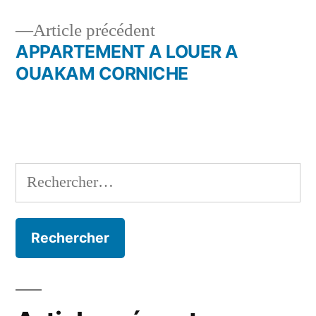
de
Article
Article précédent
l’article
précédent :
APPARTEMENT A LOUER A
OUAKAM CORNICHE
Rechercher :