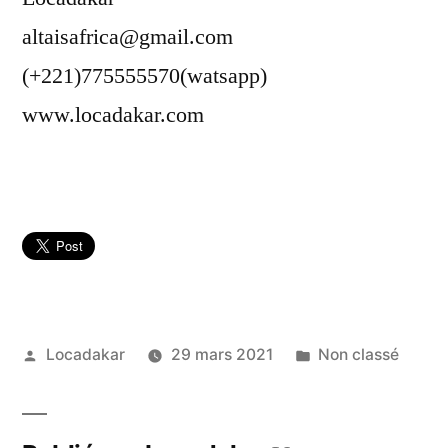
altaisafrica@gmail.com
(+221)775555570(watsapp)
www.locadakar.com
Publié
Publié
Locadakar
29 mars 2021
Non classé
par
dans