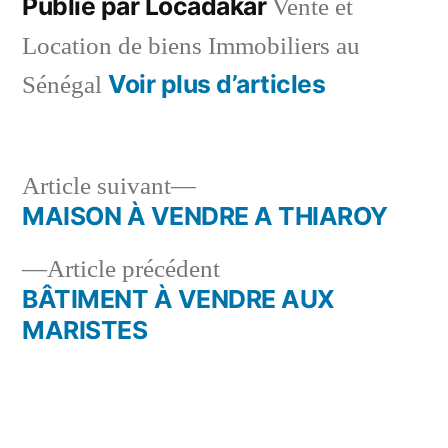
Publié par Locadakar
Vente et
Location de biens Immobiliers au
Voir plus d’articles
Sénégal
Article
Article suivant
suivant :
MAISON À VENDRE A THIAROY
Navigation
Article
Article précédent
de
précédent :
BÂTIMENT À VENDRE AUX
l’article
MARISTES