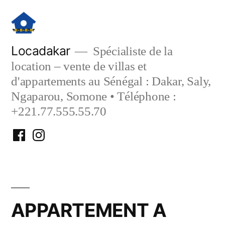
Aller
au
contenu
Locadakar
Spécialiste de la
location – vente de villas et
d'appartements au Sénégal : Dakar, Saly,
Ngaparou, Somone • Téléphone :
+221.77.555.55.70
Facebook
Instagram
Locadakar
Locadakar
APPARTEMENT A