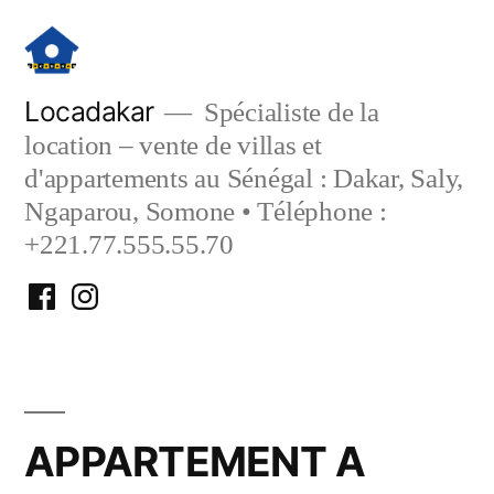
Aller
au
contenu
Locadakar
Spécialiste de la
location – vente de villas et
d'appartements au Sénégal : Dakar, Saly,
Ngaparou, Somone • Téléphone :
+221.77.555.55.70
Facebook
Instagram
Locadakar
Locadakar
APPARTEMENT A