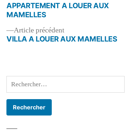
suivant :
APPARTEMENT A LOUER AUX
Navigation
MAMELLES
de
Article
Article précédent
l’article
précédent :
VILLA A LOUER AUX MAMELLES
Rechercher :