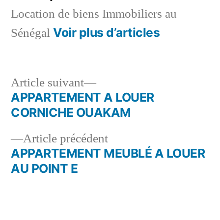
Location de biens Immobiliers au
Voir plus d’articles
Sénégal
Article
Article suivant
suivant :
APPARTEMENT A LOUER
Navigation
CORNICHE OUAKAM
de
Article
Article précédent
l’article
précédent :
APPARTEMENT MEUBLÉ A LOUER
AU POINT E