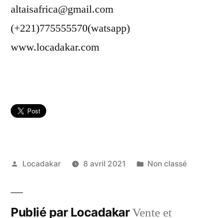
altaisafrica@gmail.com
(+221)775555570(watsapp)
www.locadakar.com
Publié
Publié
Locadakar
8 avril 2021
Non classé
par
dans
Publié par Locadakar
Vente et