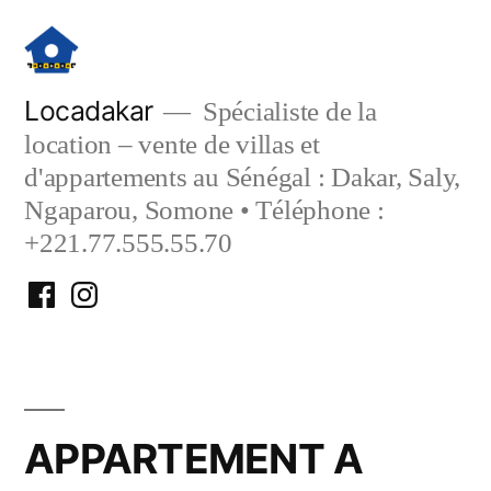
Aller
au
contenu
Locadakar
Spécialiste de la
location – vente de villas et
d'appartements au Sénégal : Dakar, Saly,
Ngaparou, Somone • Téléphone :
+221.77.555.55.70
Facebook
Instagram
Locadakar
Locadakar
APPARTEMENT A