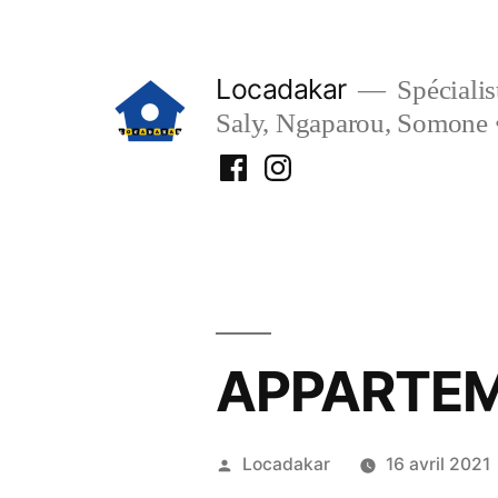
Aller
au
Locadakar
Spécialist
contenu
Saly, Ngaparou, Somone 
Facebook
Instagram
Locadakar
Locadakar
APPARTEM
Publié
Locadakar
16 avril 2021
par