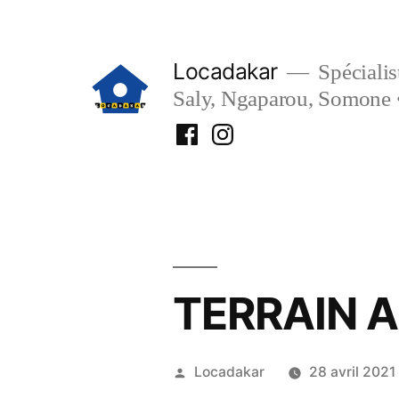
Aller
au
Locadakar
Spécialist
contenu
Saly, Ngaparou, Somone 
Facebook
Instagram
Locadakar
Locadakar
TERRAIN A
Publié
Locadakar
28 avril 2021
par