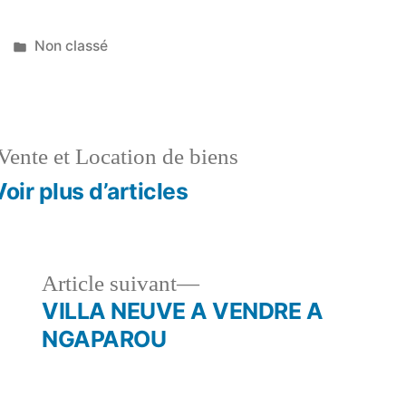
Publié
Non classé
dans
Vente et Location de biens
Voir plus d’articles
le
Article
Article suivant
dent :
suivant :
VILLA NEUVE A VENDRE A
NGAPAROU