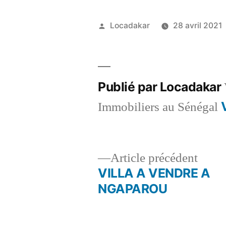
Publié
Locadakar
28 avril 2021
par
Publié par Locadakar
Immobiliers au Sénégal
Artic
Article précédent
précé
VILLA A VENDRE A
Navigation
NGAPAROU
de