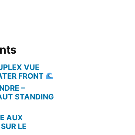
ents
UPLEX VUE
WATER FRONT
NDRE –
AUT STANDING
RE AUX
 SUR LE