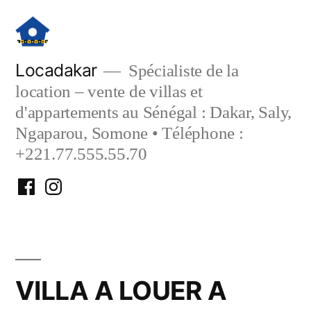
Aller
au
contenu
Locadakar
Spécialiste de la
location – vente de villas et
d'appartements au Sénégal : Dakar, Saly,
Ngaparou, Somone • Téléphone :
+221.77.555.55.70
Facebook
Instagram
Locadakar
Locadakar
VILLA A LOUER A