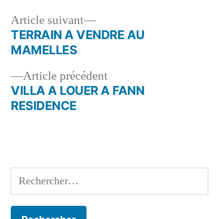
Article
Article suivant
suivant :
TERRAIN A VENDRE AU
Navigation
MAMELLES
de
Article
Article précédent
l’article
précédent :
VILLA A LOUER A FANN
RESIDENCE
Rechercher :