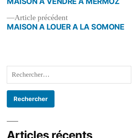
suivant :
MAISON À VENDRE A MERMOZ
Navigation
Article
Article précédent
de
précédent :
MAISON A LOUER A LA SOMONE
l’article
Rechercher :
Articles récents