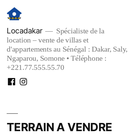
Aller
au
contenu
Locadakar
Spécialiste de la
location – vente de villas et
d'appartements au Sénégal : Dakar, Saly,
Ngaparou, Somone • Téléphone :
+221.77.555.55.70
Facebook
Instagram
Locadakar
Locadakar
TERRAIN A VENDRE