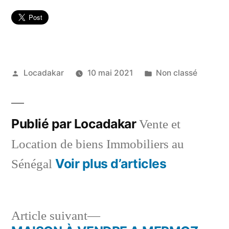
Publié
Publié
Locadakar
10 mai 2021
Non classé
par
dans
Publié par Locadakar
Vente et
Location de biens Immobiliers au
Voir plus d’articles
Sénégal
Article
Article suivant