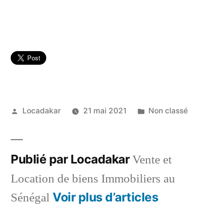
Publié
Publié
Locadakar
21 mai 2021
Non classé
par
dans
Publié par Locadakar
Vente et
Location de biens Immobiliers au
Voir plus d’articles
Sénégal