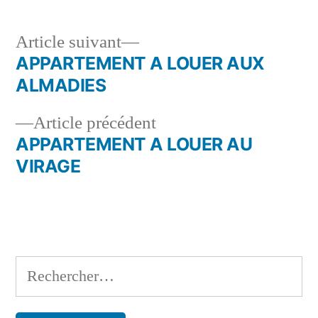
Article
Article suivant
suivant :
APPARTEMENT A LOUER AUX
Navigation
ALMADIES
de
Article
Article précédent
l’article
précédent :
APPARTEMENT A LOUER AU
VIRAGE
Rechercher :