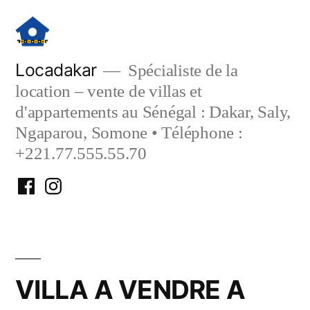
Aller
au
contenu
Locadakar
Spécialiste de la
location – vente de villas et
d'appartements au Sénégal : Dakar, Saly,
Ngaparou, Somone • Téléphone :
+221.77.555.55.70
Facebook
Instagram
Locadakar
Locadakar
VILLA A VENDRE A