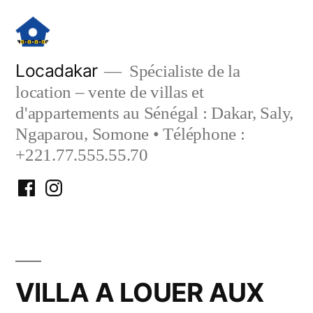
Aller
au
contenu
Locadakar
Spécialiste de la
location – vente de villas et
d'appartements au Sénégal : Dakar, Saly,
Ngaparou, Somone • Téléphone :
+221.77.555.55.70
Facebook
Instagram
Locadakar
Locadakar
VILLA A LOUER AUX