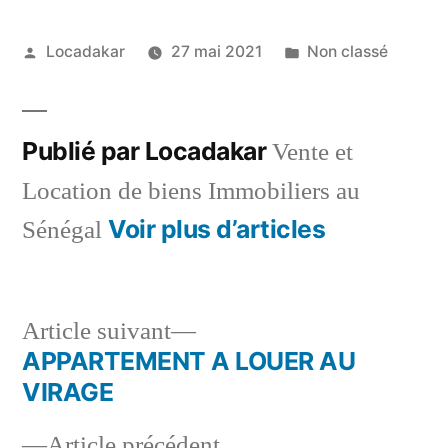
Publié
Publié
Locadakar
27 mai 2021
Non classé
par
dans
Publié par Locadakar
Vente et
Location de biens Immobiliers au
Voir plus d’articles
Sénégal
Article
Article suivant
suivant :
APPARTEMENT A LOUER AU
Navigation
VIRAGE
de
Article
Article précédent