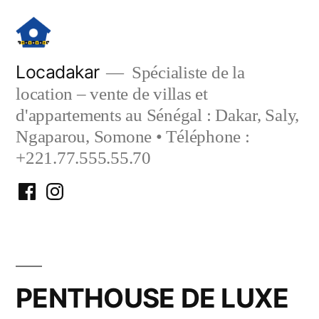
Aller
au
contenu
Locadakar
Spécialiste de la
location – vente de villas et
d'appartements au Sénégal : Dakar, Saly,
Ngaparou, Somone • Téléphone :
+221.77.555.55.70
Facebook
Instagram
Locadakar
Locadakar
PENTHOUSE DE LUXE