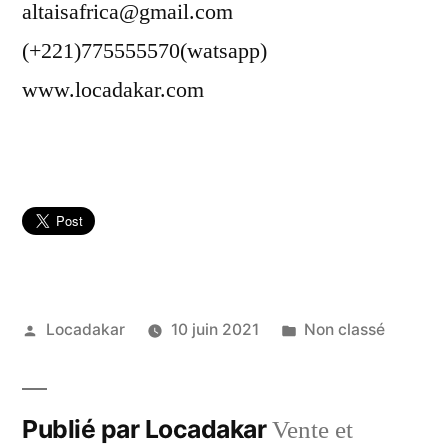
altaisafrica@gmail.com
(+221)775555570(watsapp)
www.locadakar.com
Publié
Publié
Locadakar
10 juin 2021
Non classé
par
dans
Publié par Locadakar
Vente et