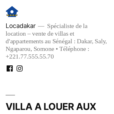
Aller
au
contenu
Locadakar
Spécialiste de la
location – vente de villas et
d'appartements au Sénégal : Dakar, Saly,
Ngaparou, Somone • Téléphone :
+221.77.555.55.70
Facebook
Instagram
Locadakar
Locadakar
VILLA A LOUER AUX