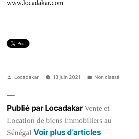
www.locadakar.com
Publié
Publié
Locadakar
13 juin 2021
Non classé
par
dans
Publié par Locadakar
Vente et
Location de biens Immobiliers au
Voir plus d’articles
Sénégal