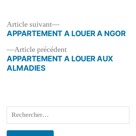
Article
Article suivant
suivant :
APPARTEMENT A LOUER A NGOR
Navigation
Article
Article précédent
de
précédent :
APPARTEMENT A LOUER AUX
l’article
ALMADIES
Rechercher :