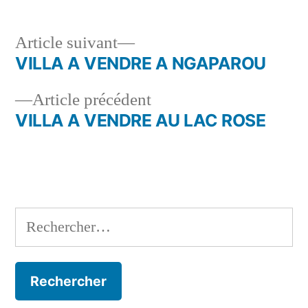
Article
Article suivant
suivant :
VILLA A VENDRE A NGAPAROU
Navigation
Article
Article précédent
de
précédent :
VILLA A VENDRE AU LAC ROSE
l’article
Rechercher :