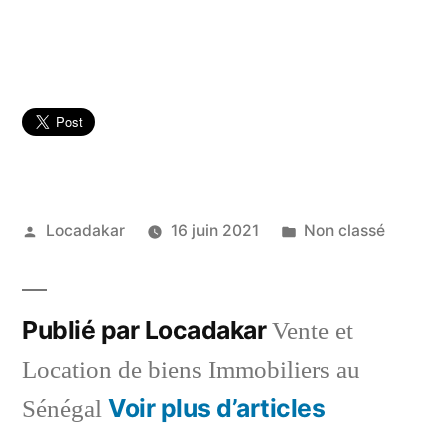
Publié
Publié
Locadakar
16 juin 2021
Non classé
par
dans
Publié par Locadakar
Vente et
Location de biens Immobiliers au
Voir plus d’articles
Sénégal