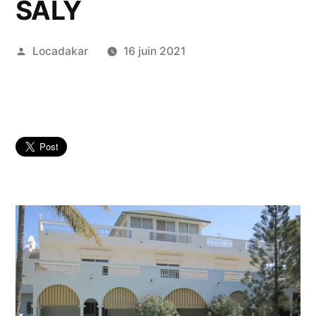
SALY
Publié
Locadakar
16 juin 2021
par