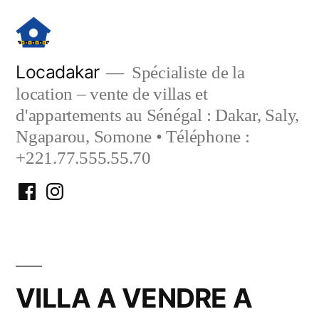
Aller
au
contenu
Locadakar
Spécialiste de la
location – vente de villas et
d'appartements au Sénégal : Dakar, Saly,
Ngaparou, Somone • Téléphone :
+221.77.555.55.70
Facebook
Instagram
Locadakar
Locadakar
VILLA A VENDRE A