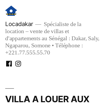
Aller
au
contenu
Locadakar
Spécialiste de la
location – vente de villas et
d'appartements au Sénégal : Dakar, Saly,
Ngaparou, Somone • Téléphone :
+221.77.555.55.70
Facebook
Instagram
Locadakar
Locadakar
VILLA A LOUER AUX