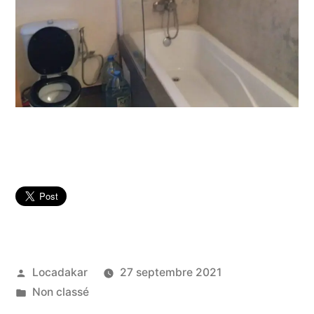
Publié
Locadakar
27 septembre 2021
par
Publié
Non classé
dans