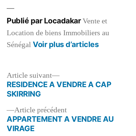
Publié par Locadakar
Vente et
Location de biens Immobiliers au
Voir plus d’articles
Sénégal
Article
Article suivant
suivant :
RESIDENCE A VENDRE A CAP
Navigation
SKIRRING
de
Article
Article précédent
l’article
précédent :
APPARTEMENT A VENDRE AU
VIRAGE