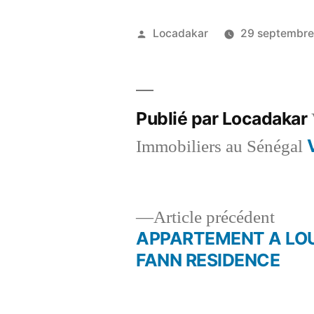
Publié
Locadakar
29 septembre
par
Publié par Locadakar
Immobiliers au Sénégal
Artic
Article précédent
précé
APPARTEMENT A LO
Navigation
FANN RESIDENCE
de