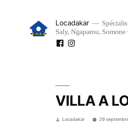
Aller
au
Locadakar
Spécialist
contenu
Saly, Ngaparou, Somone 
Facebook
Instagram
Locadakar
Locadakar
VILLA A L
Publié
Locadakar
29 septembr
par