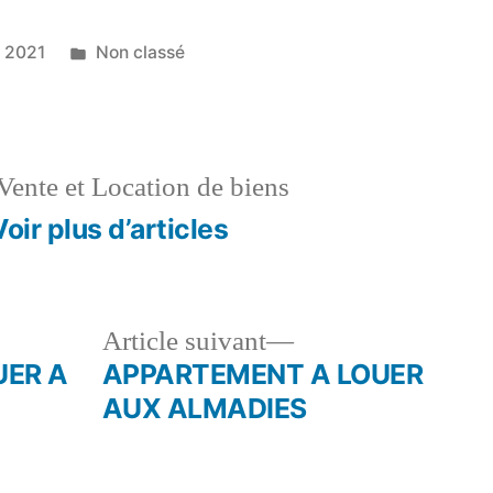
Publié
 2021
Non classé
dans
Vente et Location de biens
Voir plus d’articles
le
Article
Article suivant
dent :
suivant :
UER A
APPARTEMENT A LOUER
AUX ALMADIES