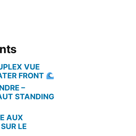
ents
UPLEX VUE
WATER FRONT
NDRE –
AUT STANDING
RE AUX
 SUR LE