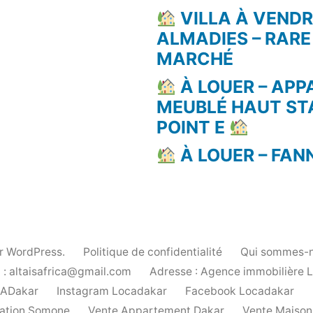
VILLA À VEND
ALMADIES – RARE
MARCHÉ
À LOUER – AP
MEUBLÉ HAUT ST
POINT E
À LOUER – FAN
ar WordPress.
Politique de confidentialité
Qui sommes-n
 : altaisafrica@gmail.com
Adresse : Agence immobilière 
cADakar
Instagram Locadakar
Facebook Locadakar
ation Somone
Vente Appartement Dakar
Vente Maison