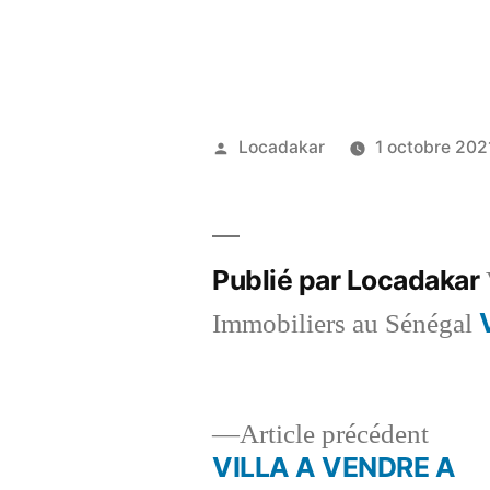
Publié
Locadakar
1 octobre 202
par
Publié par Locadakar
Immobiliers au Sénégal
Artic
Article précédent
précé
VILLA A VENDRE A