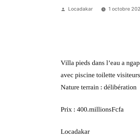
Publié
Locadakar
1 octobre 20
par
Villa pieds dans l’eau a ng
avec piscine toilette visite
Nature terrain : délibération
Prix : 400.millionsFcfa
Locadakar