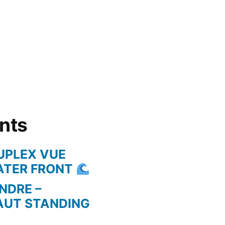
ents
UPLEX VUE
WATER FRONT
NDRE –
AUT STANDING