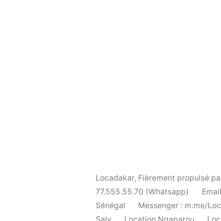
Locadakar
,
Fièrement propulsé p
77.555.55.70 (Whatsapp)
Email
Sénégal
Messenger : m.me/Lo
Saly
Location Ngaparou
Loc