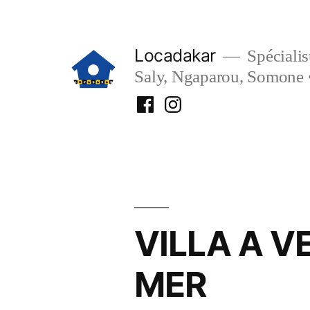
Aller
au
Locadakar
Spécialist
contenu
Saly, Ngaparou, Somone 
Facebook
Instagram
Locadakar
Locadakar
VILLA A 
MER