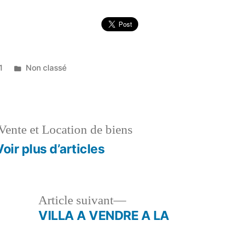
Publié
1
Non classé
dans
Vente et Location de biens
Voir plus d’articles
le
Article
Article suivant
dent :
suivant :
VILLA A VENDRE A LA