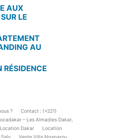
RE AUX
 SUR LE
PARTEMENT
ANDING AU
N RÉSIDENCE
ous ?
Contact : (+221)
Locadakar – Les Almadies Dakar,
Location Dakar
Location
 Saly
Vente Villa Ngaparou