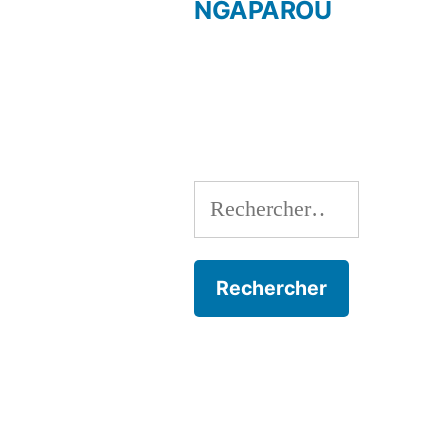
Navigation
NGAPAROU
de
l’article
Rechercher :