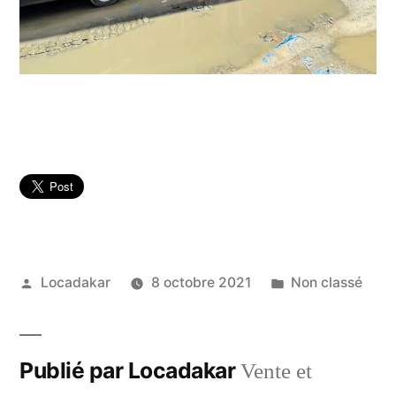
Publié
Publié
Locadakar
8 octobre 2021
Non classé
par
dans
Publié par Locadakar
Vente et