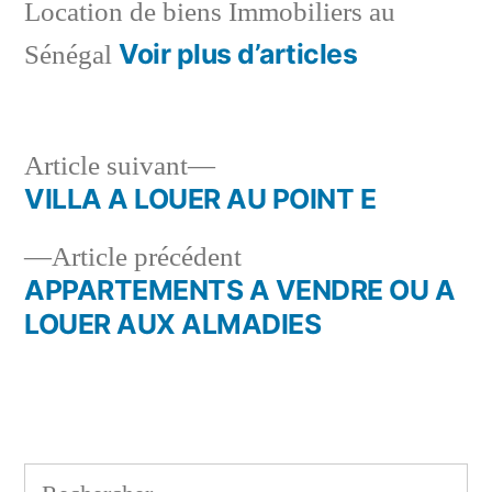
Location de biens Immobiliers au
Voir plus d’articles
Sénégal
Article
Article suivant
suivant :
VILLA A LOUER AU POINT E
Navigation
Article
Article précédent
de
précédent :
APPARTEMENTS A VENDRE OU A
l’article
LOUER AUX ALMADIES
Rechercher :