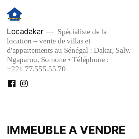
Aller
au
contenu
Locadakar
Spécialiste de la
location – vente de villas et
d'appartements au Sénégal : Dakar, Saly,
Ngaparou, Somone • Téléphone :
+221.77.555.55.70
Facebook
Instagram
Locadakar
Locadakar
IMMEUBLE A VENDRE