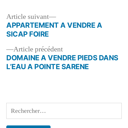
Article
Article suivant
suivant :
APPARTEMENT A VENDRE A
Navigation
SICAP FOIRE
de
Article
Article précédent
l’article
précédent :
DOMAINE A VENDRE PIEDS DANS
L’EAU A POINTE SARENE
Rechercher :