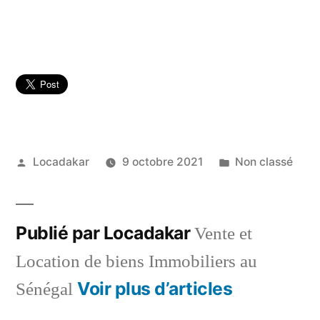
Publié
Publié
Locadakar
9 octobre 2021
Non classé
par
dans
Publié par Locadakar
Vente et
Location de biens Immobiliers au
Voir plus d’articles
Sénégal