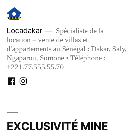
Aller
au
contenu
Locadakar
Spécialiste de la
location – vente de villas et
d'appartements au Sénégal : Dakar, Saly,
Ngaparou, Somone • Téléphone :
+221.77.555.55.70
Facebook
Instagram
Locadakar
Locadakar
EXCLUSIVITÉ MINE