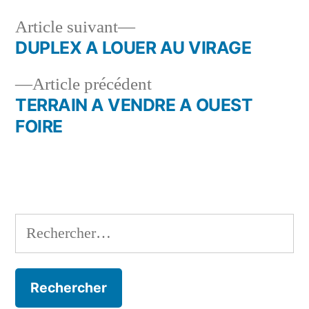
Article
Article suivant
suivant :
DUPLEX A LOUER AU VIRAGE
Navigation
Article
Article précédent
de
précédent :
TERRAIN A VENDRE A OUEST
l’article
FOIRE
Rechercher :