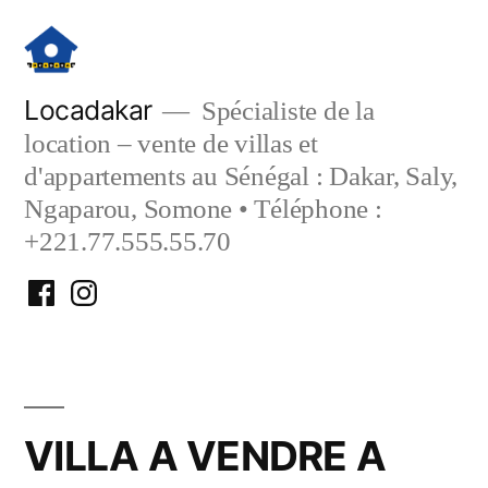
Aller
au
contenu
Locadakar
Spécialiste de la
location – vente de villas et
d'appartements au Sénégal : Dakar, Saly,
Ngaparou, Somone • Téléphone :
+221.77.555.55.70
Facebook
Instagram
Locadakar
Locadakar
VILLA A VENDRE A