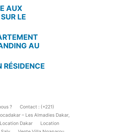
RE AUX
 SUR LE
PARTEMENT
ANDING AU
N RÉSIDENCE
ous ?
Contact : (+221)
Locadakar – Les Almadies Dakar,
Location Dakar
Location
 Saly
Vente Villa Ngaparou