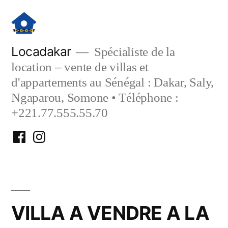
Aller
au
contenu
Locadakar
Spécialiste de la
location – vente de villas et
d'appartements au Sénégal : Dakar, Saly,
Ngaparou, Somone • Téléphone :
+221.77.555.55.70
Facebook
Instagram
Locadakar
Locadakar
VILLA A VENDRE A LA