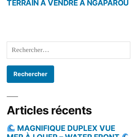
précédent :
TERRAIN A VENDRE A NGAPAROU
l’article
Rechercher :
Articles récents
MAGNIFIQUE DUPLEX VUE
MER À LOUER – WATER FRONT