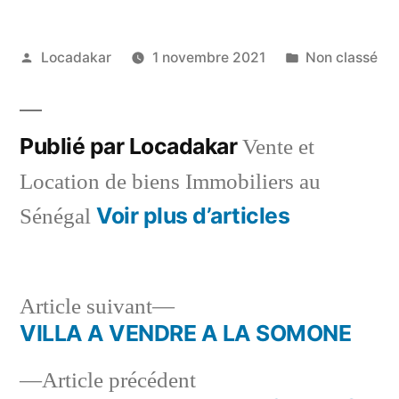
Publié
Publié
Locadakar
1 novembre 2021
Non classé
par
dans
Publié par Locadakar
Vente et
Location de biens Immobiliers au
Voir plus d’articles
Sénégal
Article
Article suivant
suivant :
VILLA A VENDRE A LA SOMONE
Navigation
Article
Article précédent
de