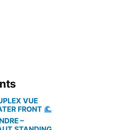
ents
UPLEX VUE
WATER FRONT
NDRE –
AUT STANDING