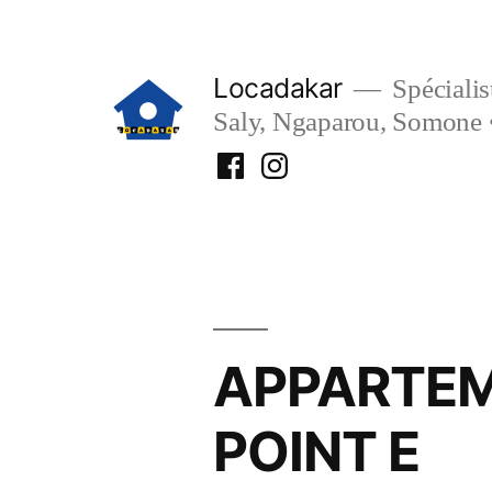
Aller
au
Locadakar
Spécialist
contenu
Saly, Ngaparou, Somone 
Facebook
Instagram
Locadakar
Locadakar
APPARTEM
POINT E