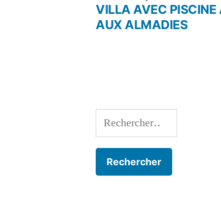
précé
VILLA AVEC PISCINE
Navigation
AUX ALMADIES
de
l’article
Rechercher :