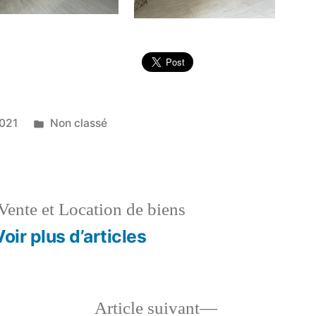
Publié
021
Non classé
dans
Vente et Location de biens
Voir plus d’articles
le
Article
Article suivant