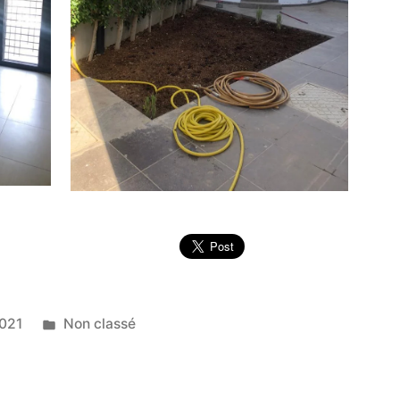
Publié
021
Non classé
dans