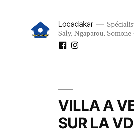
Aller
au
Locadakar
Spécialist
contenu
Saly, Ngaparou, Somone 
Facebook
Instagram
Locadakar
Locadakar
VILLA A V
SUR LA V