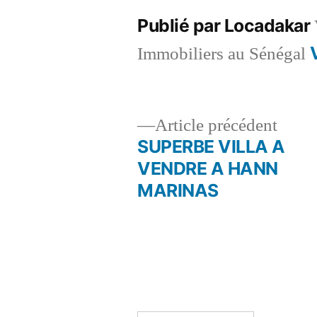
Publié par Locadakar
Immobiliers au Sénégal
Artic
Article précédent
précé
SUPERBE VILLA A
Navigation
VENDRE A HANN
MARINAS
de
l’article