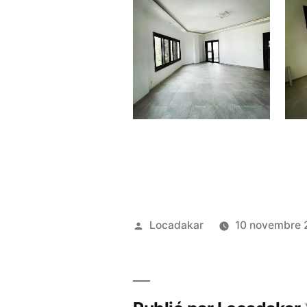
Publié
Locadakar
10 novembre 
par