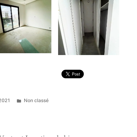
Publié
2021
Non classé
dans