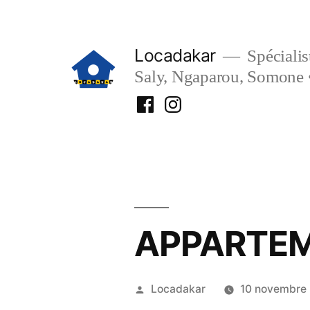
Aller
au
Locadakar
Spécialist
contenu
Saly, Ngaparou, Somone 
Facebook
Instagram
Locadakar
Locadakar
APPARTEM
Publié
Locadakar
10 novembre
par