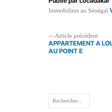
Publié par Locadakar
Immobiliers au Sénégal
Artic
Article précédent
précé
APPARTEMENT A LO
Navigation
AU POINT E
de
l’article
Rechercher :