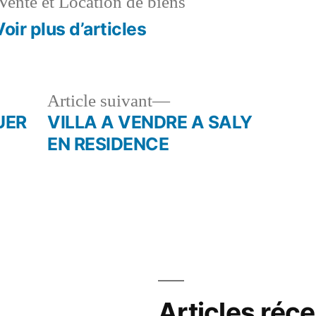
Vente et Location de biens
Voir plus d’articles
le
Article
Article suivant
dent :
suivant :
UER
VILLA A VENDRE A SALY
EN RESIDENCE
Articles réc