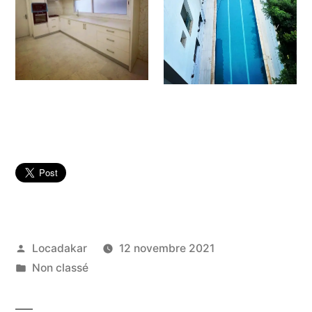
Publié
Locadakar
12 novembre 2021
par
Publié
Non classé
dans