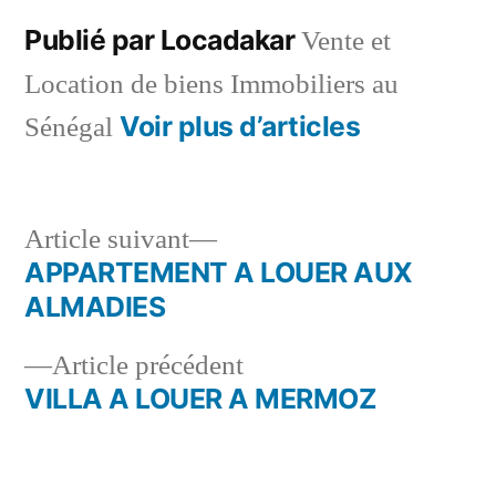
Publié par Locadakar
Vente et
Location de biens Immobiliers au
Voir plus d’articles
Sénégal
Article
Article suivant
suivant :
APPARTEMENT A LOUER AUX
Navigation
ALMADIES
de
Article
Article précédent
l’article
précédent :
VILLA A LOUER A MERMOZ