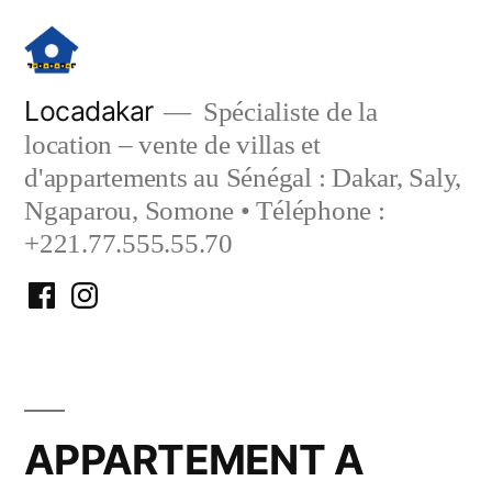
Aller
au
contenu
Locadakar
Spécialiste de la
location – vente de villas et
d'appartements au Sénégal : Dakar, Saly,
Ngaparou, Somone • Téléphone :
+221.77.555.55.70
Facebook
Instagram
Locadakar
Locadakar
APPARTEMENT A