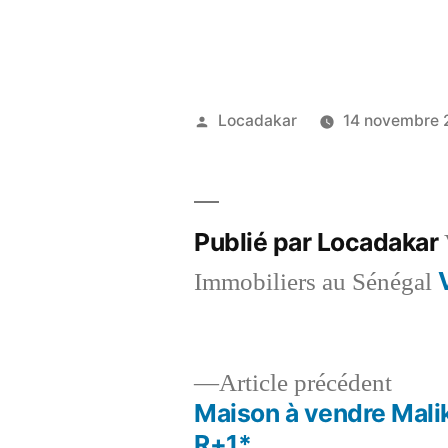
Publié
Locadakar
14 novembre 
par
Publié par Locadakar
Immobiliers au Sénégal
Artic
Article précédent
précé
Maison à vendre Mali
Navigation
R+1*