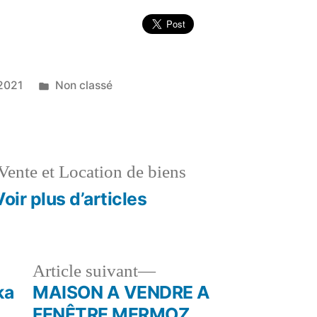
Publié
2021
Non classé
dans
Vente et Location de biens
Voir plus d’articles
le
Article
Article suivant
dent :
suivant :
ka
MAISON A VENDRE A
FENÊTRE MERMOZ