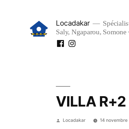
Aller
au
Locadakar
Spécialist
contenu
Saly, Ngaparou, Somone 
Facebook
Instagram
Locadakar
Locadakar
VILLA R+2
Publié
Locadakar
14 novembre
par