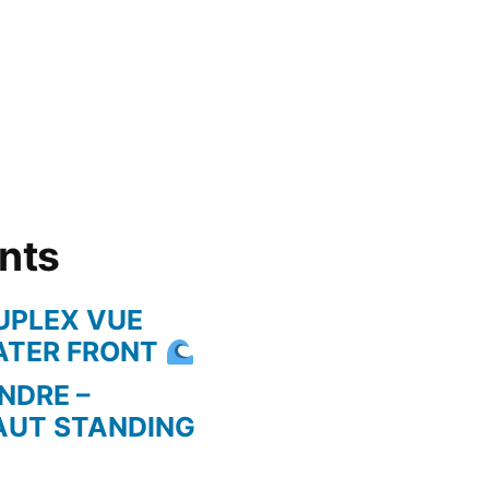
ents
UPLEX VUE
WATER FRONT
NDRE –
AUT STANDING