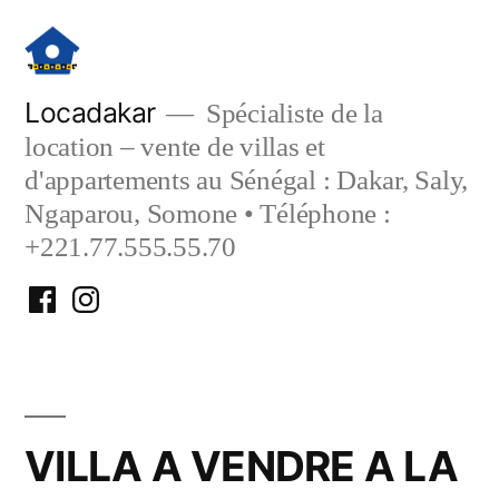
Aller
au
contenu
Locadakar
Spécialiste de la
location – vente de villas et
d'appartements au Sénégal : Dakar, Saly,
Ngaparou, Somone • Téléphone :
+221.77.555.55.70
Facebook
Instagram
Locadakar
Locadakar
VILLA A VENDRE A LA