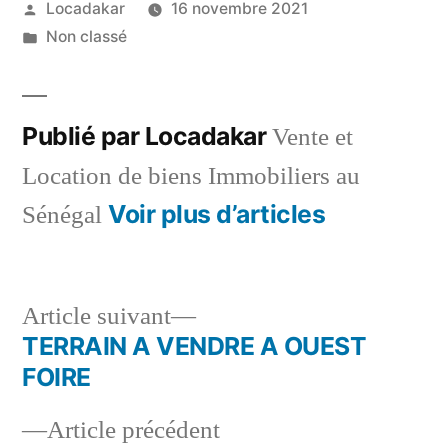
Publié
Locadakar
16 novembre 2021
par
Publié
Non classé
dans
Publié par Locadakar
Vente et
Location de biens Immobiliers au
Voir plus d’articles
Sénégal
Article
Article suivant
suivant :
TERRAIN A VENDRE A OUEST
Navigation
FOIRE
de
Article
Article précédent