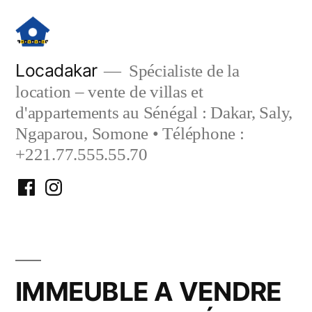
Aller
au
contenu
Locadakar
Spécialiste de la
location – vente de villas et
d'appartements au Sénégal : Dakar, Saly,
Ngaparou, Somone • Téléphone :
+221.77.555.55.70
Facebook
Instagram
Locadakar
Locadakar
IMMEUBLE A VENDRE