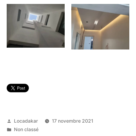
Publié
Locadakar
17 novembre 2021
par
Publié
Non classé