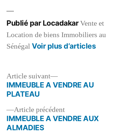
dans
Publié par Locadakar
Vente et
Location de biens Immobiliers au
Voir plus d’articles
Sénégal
Article
Article suivant
suivant :
IMMEUBLE A VENDRE AU
Navigation
PLATEAU
de
Article
Article précédent
l’article
précédent :
IMMEUBLE A VENDRE AUX
ALMADIES