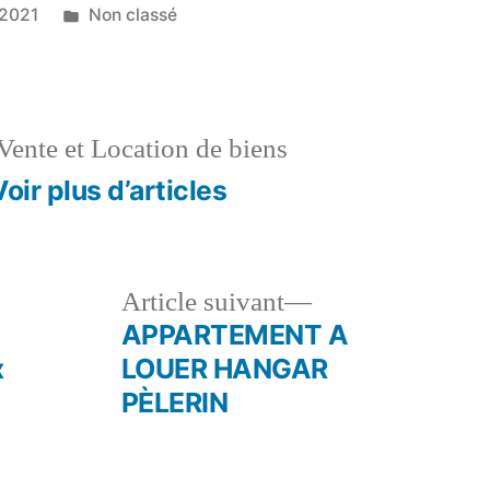
Publié
 2021
Non classé
dans
Vente et Location de biens
Voir plus d’articles
le
Article
Article suivant
dent :
suivant :
APPARTEMENT A
x
LOUER HANGAR
PÈLERIN