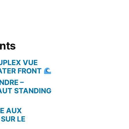
ents
UPLEX VUE
WATER FRONT
NDRE –
AUT STANDING
RE AUX
 SUR LE