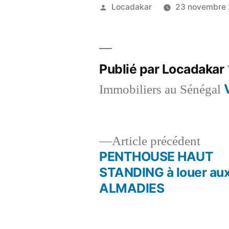
Publié
Locadakar
23 novembre
par
Publié par Locadakar
Immobiliers au Sénégal
Artic
Article précédent
précé
PENTHOUSE HAUT
Navigation
STANDING à louer au
ALMADIES
de