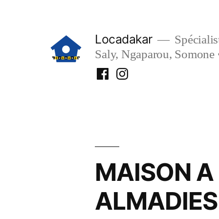
Aller
au
Locadakar
Spécialist
contenu
Saly, Ngaparou, Somone 
Facebook
Instagram
Locadakar
Locadakar
MAISON A
ALMADIES