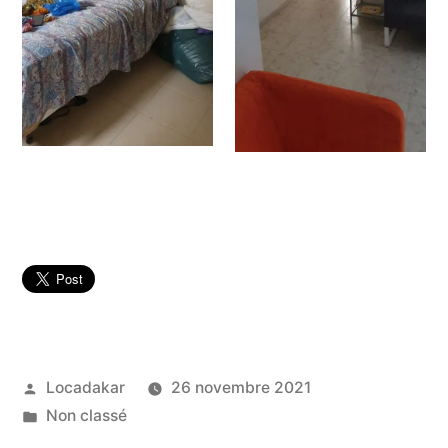
Publié
Locadakar
26 novembre 2021
par
Publié
Non classé
dans