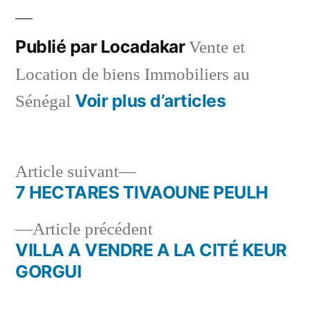
Publié par Locadakar
Vente et
Location de biens Immobiliers au
Voir plus d’articles
Sénégal
Article
Article suivant
suivant :
7 HECTARES TIVAOUNE PEULH
Navigation
Article
Article précédent
de
précédent :
VILLA A VENDRE A LA CITÉ KEUR
l’article
GORGUI