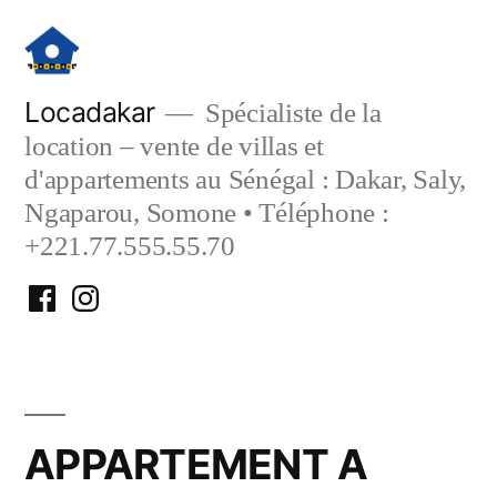
Aller
au
contenu
Locadakar
Spécialiste de la
location – vente de villas et
d'appartements au Sénégal : Dakar, Saly,
Ngaparou, Somone • Téléphone :
+221.77.555.55.70
Facebook
Instagram
Locadakar
Locadakar
APPARTEMENT A