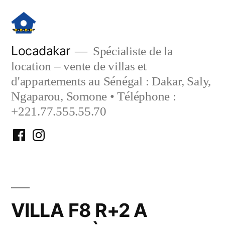
Aller
au
contenu
Locadakar
Spécialiste de la
location – vente de villas et
d'appartements au Sénégal : Dakar, Saly,
Ngaparou, Somone • Téléphone :
+221.77.555.55.70
Facebook
Instagram
Locadakar
Locadakar
VILLA F8 R+2 A