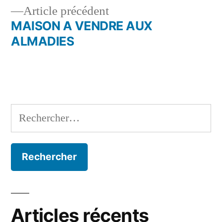
de
Article
Article précédent
l’article
précédent :
MAISON A VENDRE AUX
ALMADIES
Rechercher :
Articles récents