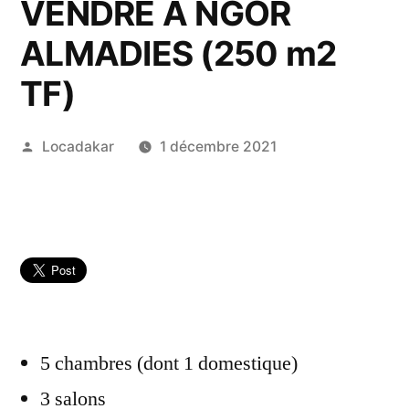
VENDRE À NGOR
ALMADIES (250 m2
TF)
Publié
Locadakar
1 décembre 2021
par
5 chambres (dont 1 domestique)
3 salons