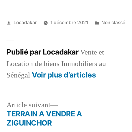
Publié
Publié
Locadakar
1 décembre 2021
Non classé
par
dans
Publié par Locadakar
Vente et
Location de biens Immobiliers au
Voir plus d’articles
Sénégal
Article
Article suivant
suivant :
TERRAIN A VENDRE A
Navigation
ZIGUINCHOR