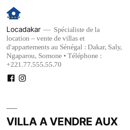
Aller
au
contenu
Locadakar
Spécialiste de la
location – vente de villas et
d'appartements au Sénégal : Dakar, Saly,
Ngaparou, Somone • Téléphone :
+221.77.555.55.70
Facebook
Instagram
Locadakar
Locadakar
VILLA A VENDRE AUX