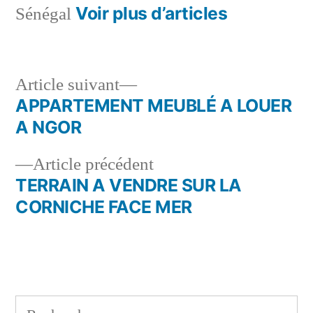
Voir plus d’articles
Sénégal
Article
Article suivant
suivant :
APPARTEMENT MEUBLÉ A LOUER
Navigation
A NGOR
de
Article
Article précédent
l’article
précédent :
TERRAIN A VENDRE SUR LA
CORNICHE FACE MER
Rechercher :