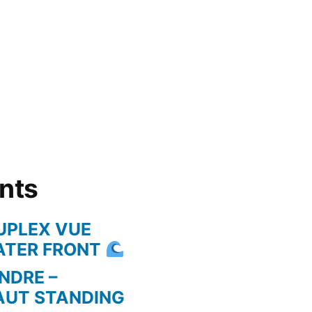
ents
UPLEX VUE
WATER FRONT
NDRE –
AUT STANDING