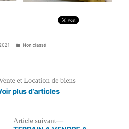
Publié
2021
Non classé
dans
Vente et Location de biens
Voir plus d’articles
le
Article
Article suivant