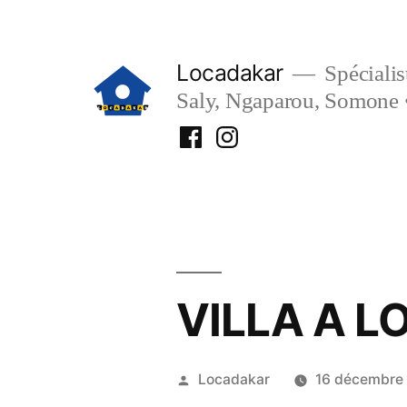
Aller
au
Locadakar
Spécialist
contenu
Saly, Ngaparou, Somone 
Facebook
Instagram
Locadakar
Locadakar
VILLA A L
Publié
Locadakar
16 décembre
par