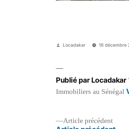
Publié
Locadakar
16 décembre 
par
Publié par Locadakar
Immobiliers au Sénégal
Artic
Article précédent