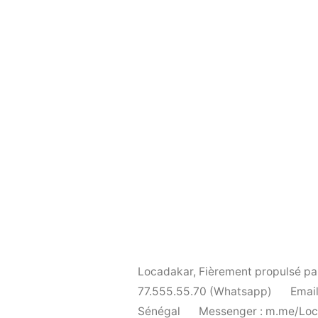
Locadakar
,
Fièrement propulsé p
77.555.55.70 (Whatsapp)
Email
Sénégal
Messenger : m.me/Lo