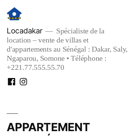
Aller
au
contenu
Locadakar
Spécialiste de la
location – vente de villas et
d'appartements au Sénégal : Dakar, Saly,
Ngaparou, Somone • Téléphone :
+221.77.555.55.70
Facebook
Instagram
Locadakar
Locadakar
APPARTEMENT