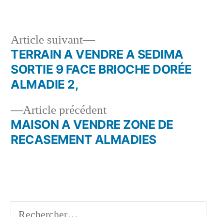
Article
Article suivant
suivant :
TERRAIN A VENDRE A SEDIMA
Navigation
SORTIE 9 FACE BRIOCHE DORÉE
de
ALMADIE 2,
l’article
Article
Article précédent
précédent :
MAISON A VENDRE ZONE DE
RECASEMENT ALMADIES
Rechercher :