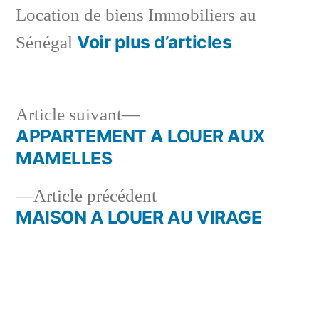
Location de biens Immobiliers au
Voir plus d’articles
Sénégal
Article
Article suivant
suivant :
APPARTEMENT A LOUER AUX
Navigation
MAMELLES
de
Article
Article précédent
l’article
précédent :
MAISON A LOUER AU VIRAGE