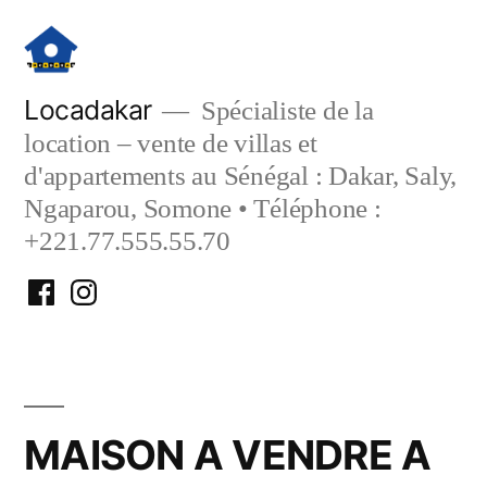
Aller
au
contenu
Locadakar
Spécialiste de la
location – vente de villas et
d'appartements au Sénégal : Dakar, Saly,
Ngaparou, Somone • Téléphone :
+221.77.555.55.70
Facebook
Instagram
Locadakar
Locadakar
MAISON A VENDRE A