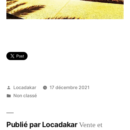
Publié
Locadakar
17 décembre 2021
par
Publié
Non classé
dans
Publié par Locadakar
Vente et