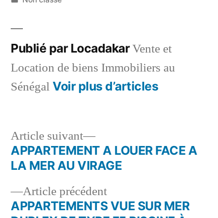
dans
Publié par Locadakar
Vente et
Location de biens Immobiliers au
Voir plus d’articles
Sénégal
Article
Article suivant
suivant :
APPARTEMENT A LOUER FACE A
Navigation
LA MER AU VIRAGE
de
Article
Article précédent
l’article
précédent :
APPARTEMENTS VUE SUR MER