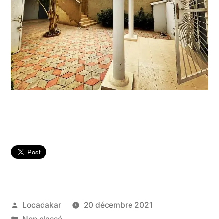
Publié
Locadakar
20 décembre 2021
par
Publié
Non classé