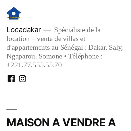
Aller
au
contenu
Locadakar
Spécialiste de la
location – vente de villas et
d'appartements au Sénégal : Dakar, Saly,
Ngaparou, Somone • Téléphone :
+221.77.555.55.70
Facebook
Instagram
Locadakar
Locadakar
MAISON A VENDRE A