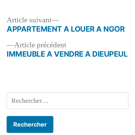
Article
Article suivant
suivant :
APPARTEMENT A LOUER A NGOR
Navigation
Article
Article précédent
de
précédent :
IMMEUBLE A VENDRE A DIEUPEUL
l’article
Rechercher :