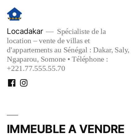
Aller
au
contenu
Locadakar
Spécialiste de la
location – vente de villas et
d'appartements au Sénégal : Dakar, Saly,
Ngaparou, Somone • Téléphone :
+221.77.555.55.70
Facebook
Instagram
Locadakar
Locadakar
IMMEUBLE A VENDRE