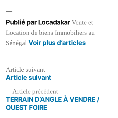
dans
Publié par Locadakar
Vente et
Location de biens Immobiliers au
Voir plus d’articles
Sénégal
Article
Article suivant
suivant :
Article suivant
Navigation
Article
Article précédent
de
précédent :
TERRAIN D’ANGLE À VENDRE /
l’article
OUEST FOIRE