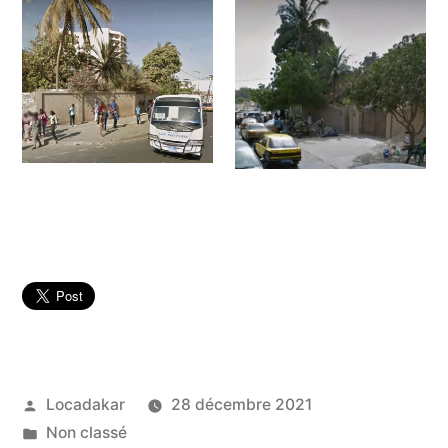
Publié
Locadakar
28 décembre 2021
par
Publié
Non classé