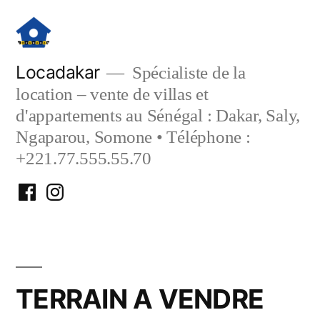
Aller
au
contenu
Locadakar
Spécialiste de la
location – vente de villas et
d'appartements au Sénégal : Dakar, Saly,
Ngaparou, Somone • Téléphone :
+221.77.555.55.70
Facebook
Instagram
Locadakar
Locadakar
TERRAIN A VENDRE